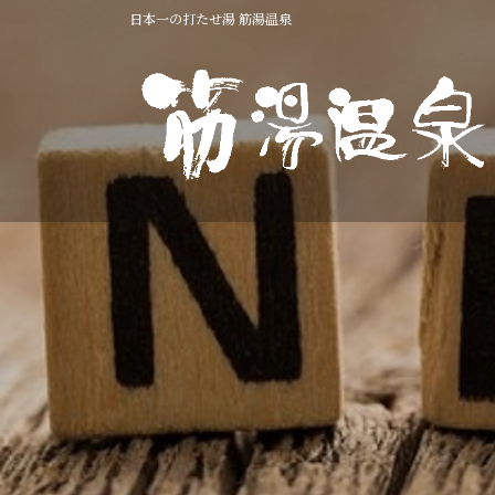
コ
ナ
日本一の打たせ湯 筋湯温泉
ン
ビ
テ
ゲ
ン
ー
ツ
シ
へ
ョ
ス
ン
キ
に
ッ
移
プ
動