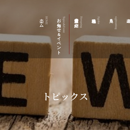
ホーム
お知らせ＆イベント
筋湯温泉の紹介
見る
遊
HOME
Topics&Event
Hotspring
Jigoku
sightseeing
トピックス