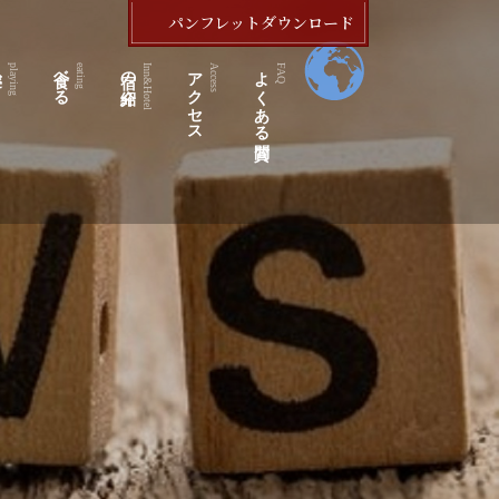
パンフレットダウンロード
ぶ
食べる
宿の紹介
アクセス
よくある質問
playing
eating
Inn&Hotel
Access
FAQ