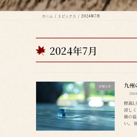
ホーム
トピックス
2024年7月
2024年7月
九州
お知らせ
202
標高1
涼しく
級の猛
い。 